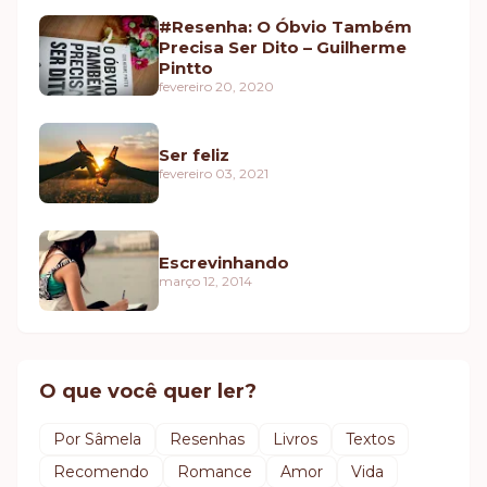
#Resenha: O Óbvio Também
Precisa Ser Dito – Guilherme
Pintto
fevereiro 20, 2020
Ser feliz
fevereiro 03, 2021
Escrevinhando
março 12, 2014
O que você quer ler?
Por Sâmela
Resenhas
Livros
Textos
Recomendo
Romance
Amor
Vida