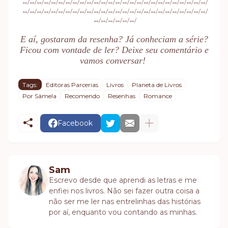
⇎
⇎
⇎
⇎
⇎
⇎
⇎
⇎
⇎
⇎
⇎
⇎
⇎
⇎
⇎
⇎
⇎
⇎
⇎
⇎
⇎
⇎
⇎
⇎
⇎
⇎
⇎
⇎
⇎
⇎
⇎
⇎
⇎
⇎
⇎
⇎
⇎
⇎
⇎
⇎
⇎
⇎
⇎
⇎
⇎
⇎
⇎
⇎
⇎
⇎
⇎
⇎
⇎
⇎
⇎
⇎
⇎
⇎
E aí, gostaram da resenha? Já conheciam a série?
Ficou com vontade de ler? Deixe seu comentário e
vamos conversar!
Tags:
Editoras Parcerias
Livros
Planeta de Livros
Por Sâmela
Recomendo
Resenhas
Romance
Facebook
Sam
Escrevo desde que aprendi as letras e me
enfiei nos livros. Não sei fazer outra coisa a
não ser me ler nas entrelinhas das histórias
por aí, enquanto vou contando as minhas.