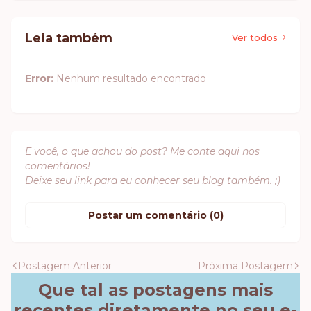
Leia também
Ver todos
Error:
Nenhum resultado encontrado
E você, o que achou do post? Me conte aqui nos
comentários!
Deixe seu link para eu conhecer seu blog também. ;)
Postar um comentário (0)
Postagem Anterior
Próxima Postagem
Que tal as postagens mais
recentes diretamente no seu e-