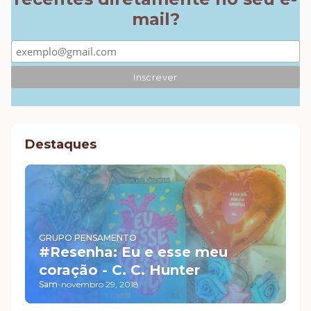
mail?
Destaques
GRUPO PENSAMENTO
#Resenha: Eu e esse meu
coração - C. C. Hunter
Sam
-
novembro 29, 2018