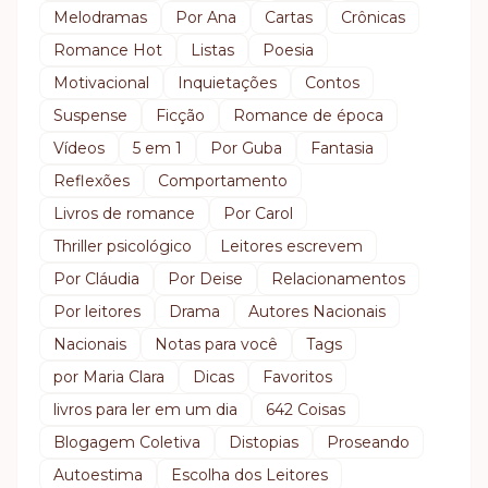
Melodramas
Por Ana
Cartas
Crônicas
Romance Hot
Listas
Poesia
Motivacional
Inquietações
Contos
Suspense
Ficção
Romance de época
Vídeos
5 em 1
Por Guba
Fantasia
Reflexões
Comportamento
Livros de romance
Por Carol
Thriller psicológico
Leitores escrevem
Por Cláudia
Por Deise
Relacionamentos
Por leitores
Drama
Autores Nacionais
Nacionais
Notas para você
Tags
por Maria Clara
Dicas
Favoritos
livros para ler em um dia
642 Coisas
Blogagem Coletiva
Distopias
Proseando
Autoestima
Escolha dos Leitores