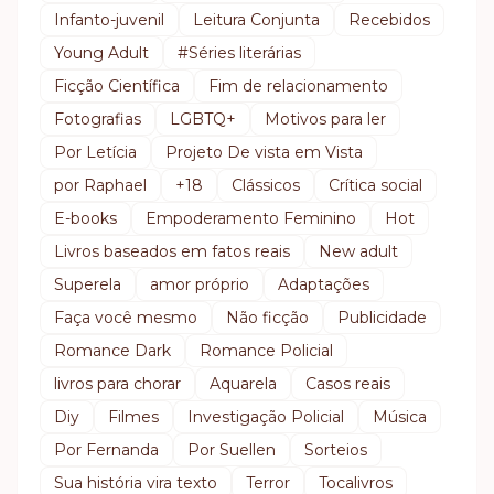
Infanto-juvenil
Leitura Conjunta
Recebidos
Young Adult
#Séries literárias
Ficção Científica
Fim de relacionamento
Fotografias
LGBTQ+
Motivos para ler
Por Letícia
Projeto De vista em Vista
por Raphael
+18
Clássicos
Crítica social
E-books
Empoderamento Feminino
Hot
Livros baseados em fatos reais
New adult
Superela
amor próprio
Adaptações
Faça você mesmo
Não ficção
Publicidade
Romance Dark
Romance Policial
livros para chorar
Aquarela
Casos reais
Diy
Filmes
Investigação Policial
Música
Por Fernanda
Por Suellen
Sorteios
Sua história vira texto
Terror
Tocalivros