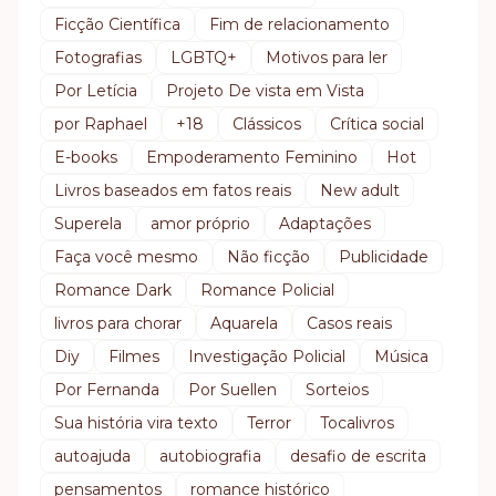
Ficção Científica
Fim de relacionamento
Fotografias
LGBTQ+
Motivos para ler
Por Letícia
Projeto De vista em Vista
por Raphael
+18
Clássicos
Crítica social
E-books
Empoderamento Feminino
Hot
Livros baseados em fatos reais
New adult
Superela
amor próprio
Adaptações
Faça você mesmo
Não ficção
Publicidade
Romance Dark
Romance Policial
livros para chorar
Aquarela
Casos reais
Diy
Filmes
Investigação Policial
Música
Por Fernanda
Por Suellen
Sorteios
Sua história vira texto
Terror
Tocalivros
autoajuda
autobiografia
desafio de escrita
pensamentos
romance histórico