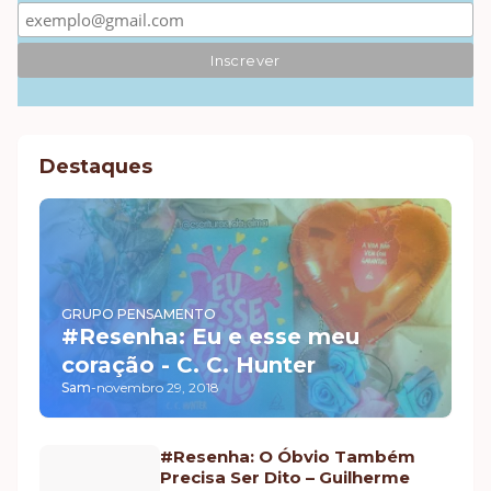
Destaques
GRUPO PENSAMENTO
#Resenha: Eu e esse meu
coração - C. C. Hunter
Sam
-
novembro 29, 2018
#Resenha: O Óbvio Também
Precisa Ser Dito – Guilherme