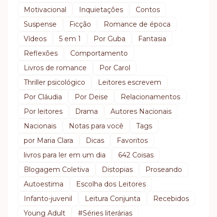
Motivacional
Inquietações
Contos
Suspense
Ficção
Romance de época
Vídeos
5 em 1
Por Guba
Fantasia
Reflexões
Comportamento
Livros de romance
Por Carol
Thriller psicológico
Leitores escrevem
Por Cláudia
Por Deise
Relacionamentos
Por leitores
Drama
Autores Nacionais
Nacionais
Notas para você
Tags
por Maria Clara
Dicas
Favoritos
livros para ler em um dia
642 Coisas
Blogagem Coletiva
Distopias
Proseando
Autoestima
Escolha dos Leitores
Infanto-juvenil
Leitura Conjunta
Recebidos
Young Adult
#Séries literárias