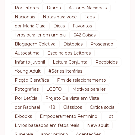
Por leitores
Drama
Autores Nacionais
Nacionais
Notas para você
Tags
por Maria Clara
Dicas
Favoritos
livros para ler em um dia
642 Coisas
Blogagem Coletiva
Distopias
Proseando
Autoestima
Escolha dos Leitores
Infanto-juvenil
Leitura Conjunta
Recebidos
Young Adult
#Séries literárias
Ficção Científica
Fim de relacionamento
Fotografias
LGBTQ+
Motivos para ler
Por Letícia
Projeto De vista em Vista
por Raphael
+18
Clássicos
Crítica social
E-books
Empoderamento Feminino
Hot
Livros baseados em fatos reais
New adult
Superela
amor próprio
Adaptações