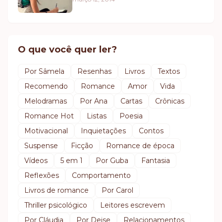
O que você quer ler?
Por Sâmela
Resenhas
Livros
Textos
Recomendo
Romance
Amor
Vida
Melodramas
Por Ana
Cartas
Crônicas
Romance Hot
Listas
Poesia
Motivacional
Inquietações
Contos
Suspense
Ficção
Romance de época
Vídeos
5 em 1
Por Guba
Fantasia
Reflexões
Comportamento
Livros de romance
Por Carol
Thriller psicológico
Leitores escrevem
Por Cláudia
Por Deise
Relacionamentos