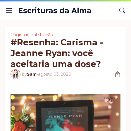
Escrituras da Alma
Página inicial
Ficção
#Resenha: Carisma -
Jeanne Ryan: você
aceitaria uma dose?
by
Sam
-
agosto 03, 2020