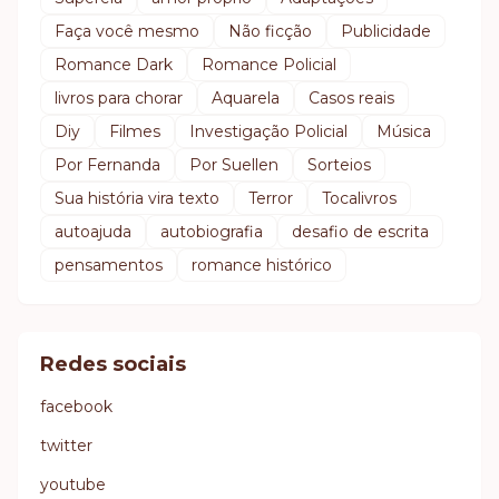
Faça você mesmo
Não ficção
Publicidade
Romance Dark
Romance Policial
livros para chorar
Aquarela
Casos reais
Diy
Filmes
Investigação Policial
Música
Por Fernanda
Por Suellen
Sorteios
Sua história vira texto
Terror
Tocalivros
autoajuda
autobiografia
desafio de escrita
pensamentos
romance histórico
Redes sociais
facebook
twitter
youtube