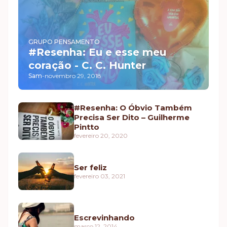
GRUPO PENSAMENTO
#Resenha: Eu e esse meu
coração - C. C. Hunter
Sam
-
novembro 29, 2018
#Resenha: O Óbvio Também
Precisa Ser Dito – Guilherme
Pintto
fevereiro 20, 2020
Ser feliz
fevereiro 03, 2021
Escrevinhando
março 12, 2014