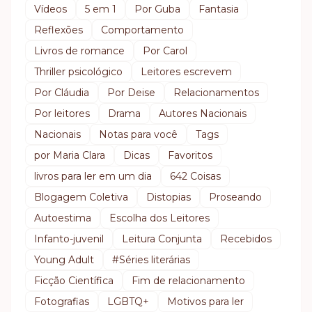
Vídeos
5 em 1
Por Guba
Fantasia
Reflexões
Comportamento
Livros de romance
Por Carol
Thriller psicológico
Leitores escrevem
Por Cláudia
Por Deise
Relacionamentos
Por leitores
Drama
Autores Nacionais
Nacionais
Notas para você
Tags
por Maria Clara
Dicas
Favoritos
livros para ler em um dia
642 Coisas
Blogagem Coletiva
Distopias
Proseando
Autoestima
Escolha dos Leitores
Infanto-juvenil
Leitura Conjunta
Recebidos
Young Adult
#Séries literárias
Ficção Científica
Fim de relacionamento
Fotografias
LGBTQ+
Motivos para ler