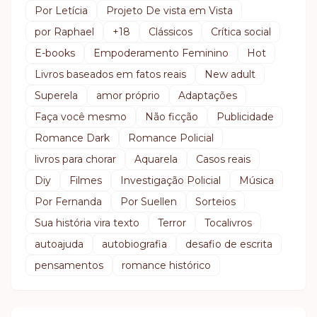
Por Letícia
Projeto De vista em Vista
por Raphael
+18
Clássicos
Crítica social
E-books
Empoderamento Feminino
Hot
Livros baseados em fatos reais
New adult
Superela
amor próprio
Adaptações
Faça você mesmo
Não ficção
Publicidade
Romance Dark
Romance Policial
livros para chorar
Aquarela
Casos reais
Diy
Filmes
Investigação Policial
Música
Por Fernanda
Por Suellen
Sorteios
Sua história vira texto
Terror
Tocalivros
autoajuda
autobiografia
desafio de escrita
pensamentos
romance histórico