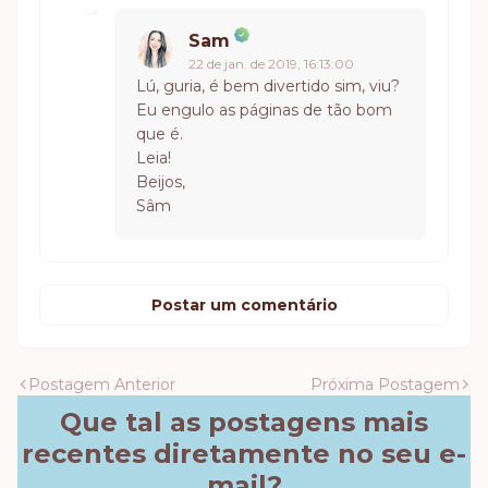
Sam
22 de jan. de 2019, 16:13:00
Lú, guria, é bem divertido sim, viu?
Eu engulo as páginas de tão bom
que é.
Leia!
Beijos,
Sâm
Postar um comentário
Postagem Anterior
Próxima Postagem
Que tal as postagens mais
recentes diretamente no seu e-
mail?