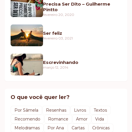
Precisa Ser Dito – Guilherme
Pintto
fevereiro 20, 2020
Ser feliz
fevereiro 03, 2021
Escrevinhando
março 12, 2014
O que você quer ler?
Por Sâmela
Resenhas
Livros
Textos
Recomendo
Romance
Amor
Vida
Melodramas
Por Ana
Cartas
Crônicas