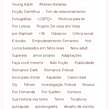
Young Adult
#Séries literárias
Ficção Científica
Fim de relacionamento
Fotografias
LGBTQ+
Motivos para ler
Por Letícia
Projeto De vista em Vista
por Raphael
+18
Clássicos
Crítica social
E-books
Empoderamento Feminino
Hot
Livros baseados em fatos reais
New adult
Superela
amor próprio
Adaptações
Faça você mesmo
Não ficção
Publicidade
Romance Dark
Romance Policial
livros para chorar
Aquarela
Casos reais
Diy
Filmes
Investigação Policial
Música
Por Fernanda
Por Suellen
Sorteios
Sua história vira texto
Terror
Tocalivros
autoajuda
autobiografia
desafio de escrita