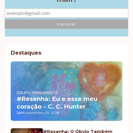
Destaques
GRUPO PENSAMENTO
#Resenha: Eu e esse meu
coração - C. C. Hunter
Sam
-
novembro 29, 2018
#Resenha: O Óbvio Também