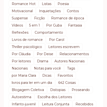
Romance Hot
Listas
Poesia
Motivacional
Inquietações
Contos
Suspense
Ficção
Romance de época
Vídeos
5 em 1
Por Guba
Fantasia
Reflexões
Comportamento
Livros de romance
Por Carol
Thriller psicológico
Leitores escrevem
Por Cláudia
Por Deise
Relacionamentos
Por leitores
Drama
Autores Nacionais
Nacionais
Notas para você
Tags
por Maria Clara
Dicas
Favoritos
livros para ler em um dia
642 Coisas
Blogagem Coletiva
Distopias
Proseando
Autoestima
Escolha dos Leitores
Infanto-juvenil
Leitura Conjunta
Recebidos