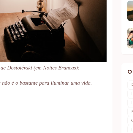
 de
Dostoiévski (em Noites Brancas):
O
 não é o bastante para iluminar uma vida.