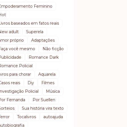
Empoderamento Feminino
Hot
Livros baseados em fatos reais
New adult
Superela
amor próprio
Adaptações
Faça você mesmo
Não ficção
Publicidade
Romance Dark
Romance Policial
livros para chorar
Aquarela
Casos reais
Diy
Filmes
Investigação Policial
Música
Por Fernanda
Por Suellen
Sorteios
Sua história vira texto
Terror
Tocalivros
autoajuda
autobiografia