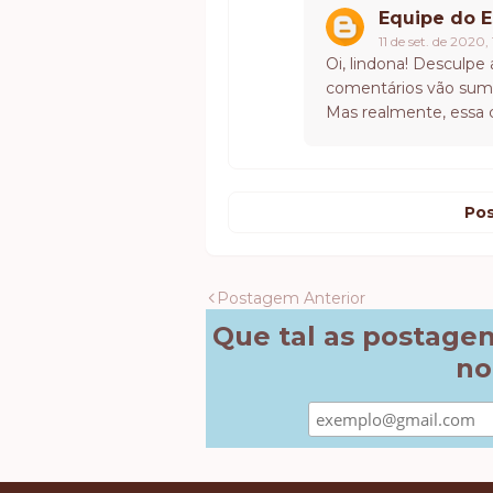
Equipe do E
11 de set. de 2020,
Oi, lindona! Desculp
comentários vão sum
Mas realmente, essa c
Pos
Postagem Anterior
Que tal as postage
no