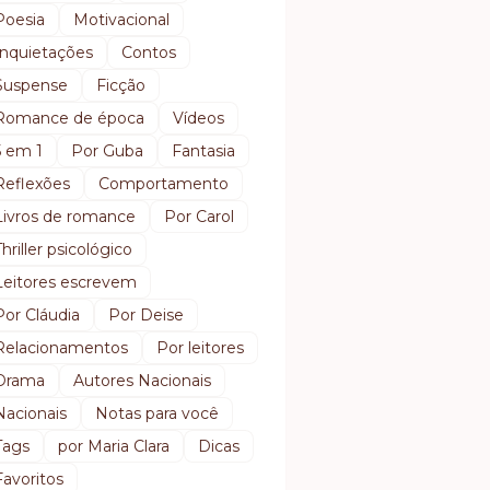
Poesia
Motivacional
Inquietações
Contos
Suspense
Ficção
Romance de época
Vídeos
5 em 1
Por Guba
Fantasia
Reflexões
Comportamento
Livros de romance
Por Carol
Thriller psicológico
Leitores escrevem
Por Cláudia
Por Deise
Relacionamentos
Por leitores
Drama
Autores Nacionais
Nacionais
Notas para você
Tags
por Maria Clara
Dicas
Favoritos