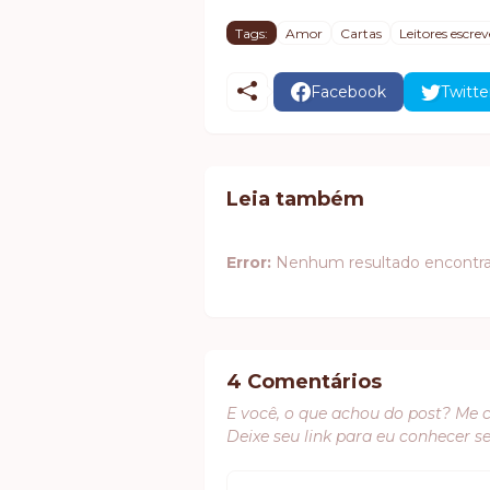
Tags:
Amor
Cartas
Leitores escr
Facebook
Twitte
Leia também
Error:
Nenhum resultado encontr
4 Comentários
E você, o que achou do post? Me 
Deixe seu link para eu conhecer s