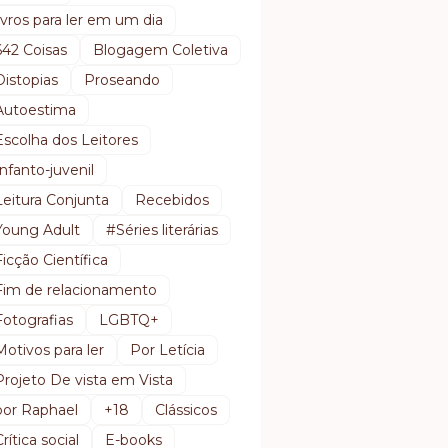
livros para ler em um dia
642 Coisas
Blogagem Coletiva
Distopias
Proseando
Autoestima
Escolha dos Leitores
Infanto-juvenil
Leitura Conjunta
Recebidos
Young Adult
#Séries literárias
Ficção Científica
Fim de relacionamento
Fotografias
LGBTQ+
Motivos para ler
Por Letícia
Projeto De vista em Vista
por Raphael
+18
Clássicos
Crítica social
E-books