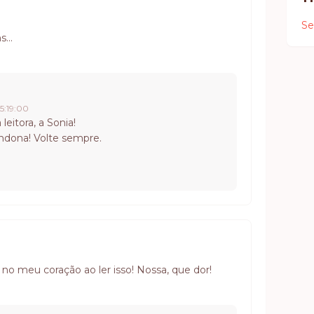
Se
...
15:19:00
leitora, a Sonia!
lindona! Volte sempre.
o meu coração ao ler isso! Nossa, que dor!