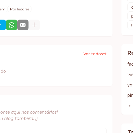
evem
Por leitores
r
R
Ver todos
fa
ado
tw
yo
pi
In
conte aqui nos comentários!
eu blog também. ;)
T