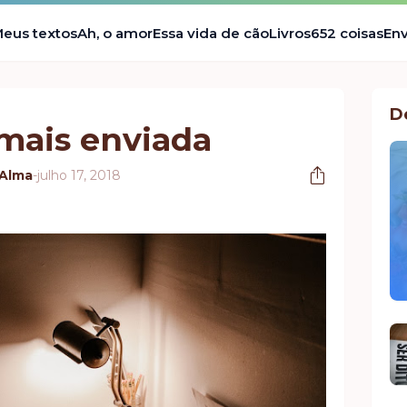
eus textos
Ah, o amor
Essa vida de cão
Livros
652 coisas
Env
D
mais enviada
 Alma
-
julho 17, 2018