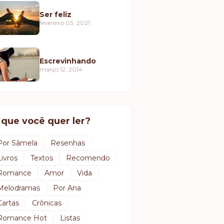
Ser feliz
fevereiro 03, 2021
Escrevinhando
março 12, 2014
 que você quer ler?
Por Sâmela
Resenhas
Livros
Textos
Recomendo
Romance
Amor
Vida
Melodramas
Por Ana
Cartas
Crônicas
Romance Hot
Listas