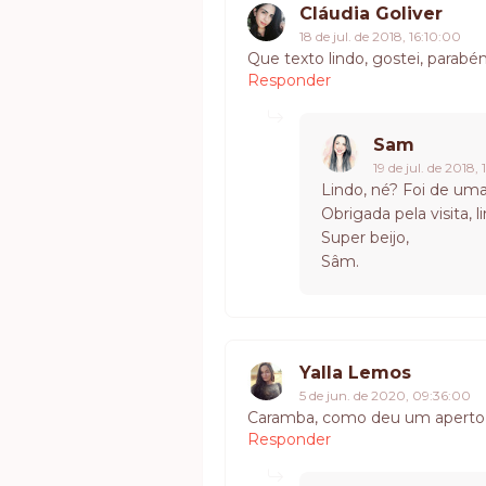
Cláudia Goliver
18 de jul. de 2018, 16:10:00
Que texto lindo, gostei, parabéns
Responder
Sam
19 de jul. de 2018, 
Lindo, né? Foi de uma 
Obrigada pela visita, 
Super beijo,
Sâm.
Yalla Lemos
5 de jun. de 2020, 09:36:00
Caramba, como deu um aperto n
Responder