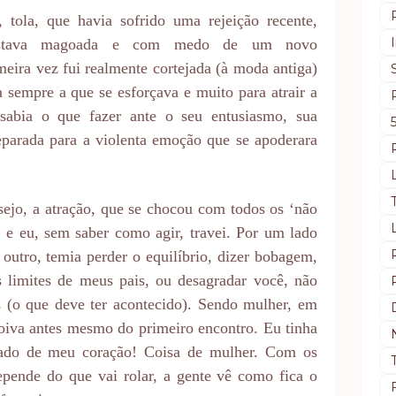
 tola, que havia sofrido uma rejeição recente,
estava magoada e com medo de um novo
eira vez fui realmente cortejada (à moda antiga)
 sempre a que se esforçava e muito para atrair a
sabia o que fazer ante o seu entusiasmo, sua
eparada para a violenta emoção que se apoderara
esejo, a atração, que se chocou com todos os ‘não
 e eu, sem saber como agir, travei. Por um lado
r outro, temia perder o equilíbrio, dizer bobagem,
os limites de meus pais, ou desagradar você, não
s (o que deve ter acontecido). Sendo mulher, em
oiva antes mesmo do primeiro encontro. Eu tinha
mado de meu coração! Coisa de mulher. Com os
epende do que vai rolar, a gente vê como fica o