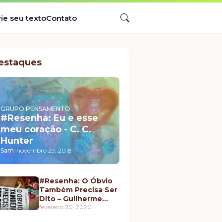
ie seu texto
Contato
estaques
GRUPO PENSAMENTO
#Resenha: Eu e esse
meu coração - C. C.
Hunter
Sam
-
novembro 29, 2018
#Resenha: O Óbvio
Também Precisa Ser
Dito – Guilherme
Pintto
fevereiro 20, 2020