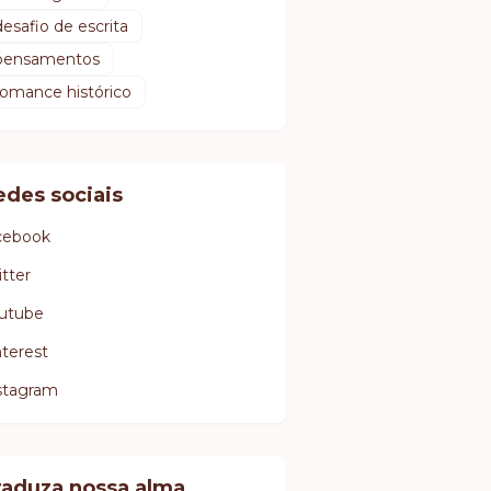
desafio de escrita
pensamentos
romance histórico
edes sociais
cebook
itter
utube
nterest
stagram
raduza nossa alma