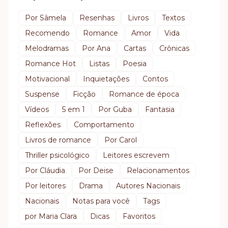
Por Sâmela
Resenhas
Livros
Textos
Recomendo
Romance
Amor
Vida
Melodramas
Por Ana
Cartas
Crônicas
Romance Hot
Listas
Poesia
Motivacional
Inquietações
Contos
Suspense
Ficção
Romance de época
Vídeos
5 em 1
Por Guba
Fantasia
Reflexões
Comportamento
Livros de romance
Por Carol
Thriller psicológico
Leitores escrevem
Por Cláudia
Por Deise
Relacionamentos
Por leitores
Drama
Autores Nacionais
Nacionais
Notas para você
Tags
por Maria Clara
Dicas
Favoritos