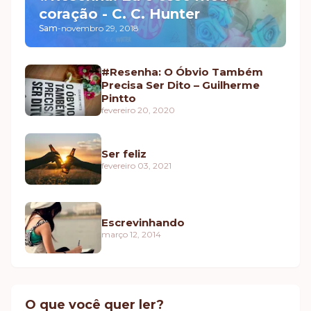
coração - C. C. Hunter
Sam
-
novembro 29, 2018
#Resenha: O Óbvio Também
Precisa Ser Dito – Guilherme
Pintto
fevereiro 20, 2020
Ser feliz
fevereiro 03, 2021
Escrevinhando
março 12, 2014
O que você quer ler?