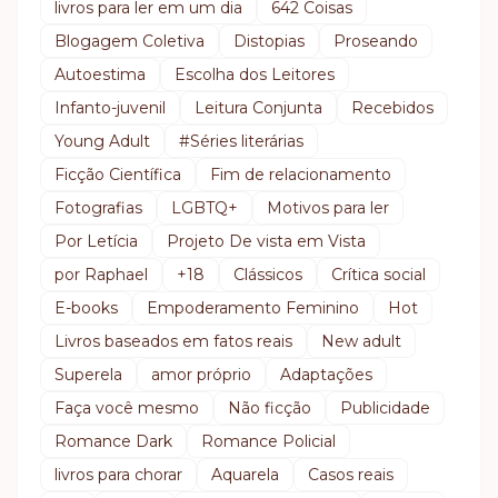
livros para ler em um dia
642 Coisas
Blogagem Coletiva
Distopias
Proseando
Autoestima
Escolha dos Leitores
Infanto-juvenil
Leitura Conjunta
Recebidos
Young Adult
#Séries literárias
Ficção Científica
Fim de relacionamento
Fotografias
LGBTQ+
Motivos para ler
Por Letícia
Projeto De vista em Vista
por Raphael
+18
Clássicos
Crítica social
E-books
Empoderamento Feminino
Hot
Livros baseados em fatos reais
New adult
Superela
amor próprio
Adaptações
Faça você mesmo
Não ficção
Publicidade
Romance Dark
Romance Policial
livros para chorar
Aquarela
Casos reais