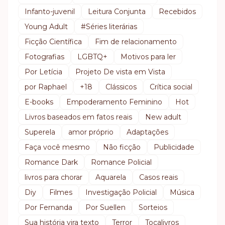
Infanto-juvenil
Leitura Conjunta
Recebidos
Young Adult
#Séries literárias
Ficção Científica
Fim de relacionamento
Fotografias
LGBTQ+
Motivos para ler
Por Letícia
Projeto De vista em Vista
por Raphael
+18
Clássicos
Crítica social
E-books
Empoderamento Feminino
Hot
Livros baseados em fatos reais
New adult
Superela
amor próprio
Adaptações
Faça você mesmo
Não ficção
Publicidade
Romance Dark
Romance Policial
livros para chorar
Aquarela
Casos reais
Diy
Filmes
Investigação Policial
Música
Por Fernanda
Por Suellen
Sorteios
Sua história vira texto
Terror
Tocalivros