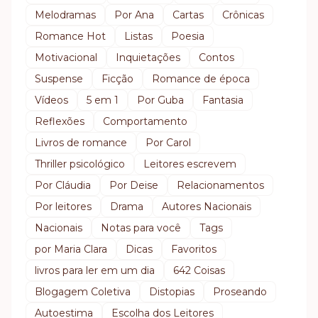
Melodramas
Por Ana
Cartas
Crônicas
Romance Hot
Listas
Poesia
Motivacional
Inquietações
Contos
Suspense
Ficção
Romance de época
Vídeos
5 em 1
Por Guba
Fantasia
Reflexões
Comportamento
Livros de romance
Por Carol
Thriller psicológico
Leitores escrevem
Por Cláudia
Por Deise
Relacionamentos
Por leitores
Drama
Autores Nacionais
Nacionais
Notas para você
Tags
por Maria Clara
Dicas
Favoritos
livros para ler em um dia
642 Coisas
Blogagem Coletiva
Distopias
Proseando
Autoestima
Escolha dos Leitores