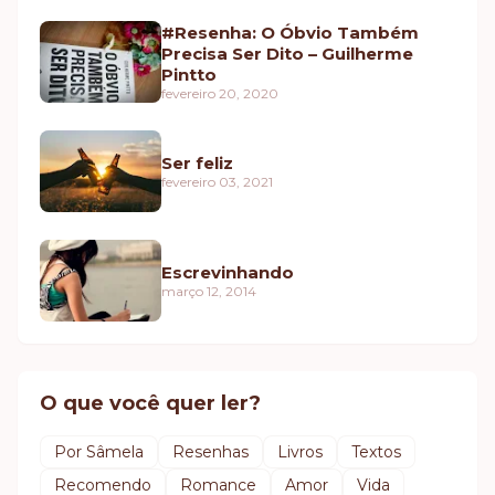
#Resenha: O Óbvio Também
Precisa Ser Dito – Guilherme
Pintto
fevereiro 20, 2020
Ser feliz
fevereiro 03, 2021
Escrevinhando
março 12, 2014
O que você quer ler?
Por Sâmela
Resenhas
Livros
Textos
Recomendo
Romance
Amor
Vida