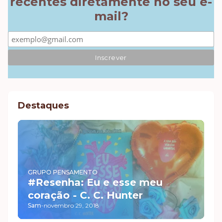
recentes diretamente no seu e-
mail?
Destaques
GRUPO PENSAMENTO
#Resenha: Eu e esse meu
coração - C. C. Hunter
Sam
-
novembro 29, 2018