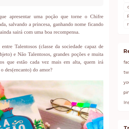
 que apresentar uma poção que torne o Chifre
ada, salvando a princesa, ganhando nome ficando
e ainda sairá com uma boa recompensa.
entre Talentosos (classe da sociedade capaz de
R
bjeto) e Não Talentosos, grandes poções e muita
cos que estão cada vez mais em alta, quem irá
fa
a o des(encanto) do amor?
tw
yo
pi
In
T