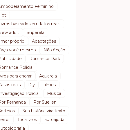
Empoderamento Feminino
Hot
Livros baseados em fatos reais
New adult
Superela
amor próprio
Adaptações
Faça você mesmo
Não ficção
Publicidade
Romance Dark
Romance Policial
livros para chorar
Aquarela
Casos reais
Diy
Filmes
Investigação Policial
Música
Por Fernanda
Por Suellen
Sorteios
Sua história vira texto
Terror
Tocalivros
autoajuda
autobiografia