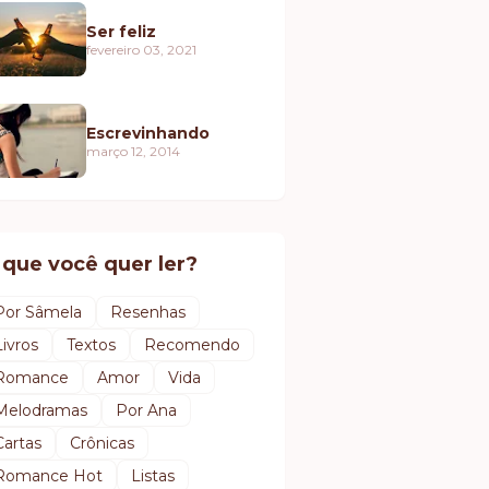
Ser feliz
fevereiro 03, 2021
Escrevinhando
março 12, 2014
 que você quer ler?
Por Sâmela
Resenhas
Livros
Textos
Recomendo
Romance
Amor
Vida
Melodramas
Por Ana
Cartas
Crônicas
Romance Hot
Listas