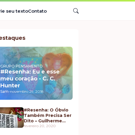
ie seu texto
Contato
estaques
GRUPO PENSAMENTO
#Resenha: Eu e esse
meu coração - C. C.
Hunter
Sam
-
novembro 29, 2018
#Resenha: O Óbvio
Também Precisa Ser
Dito – Guilherme
Pintto
fevereiro 20, 2020