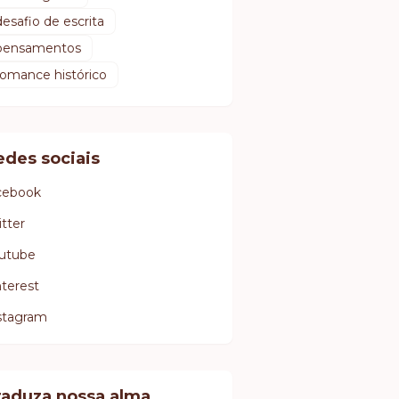
desafio de escrita
pensamentos
romance histórico
edes sociais
cebook
itter
utube
nterest
stagram
raduza nossa alma