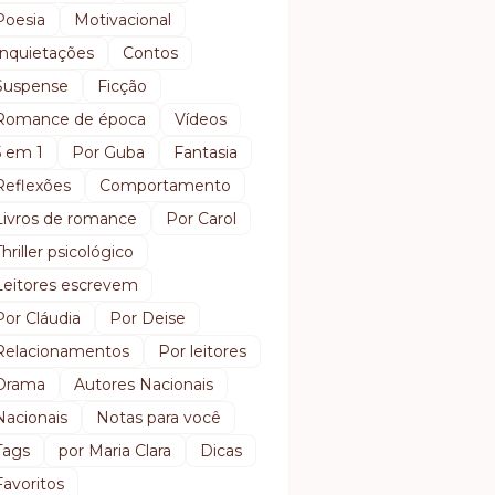
Poesia
Motivacional
Inquietações
Contos
Suspense
Ficção
Romance de época
Vídeos
5 em 1
Por Guba
Fantasia
Reflexões
Comportamento
Livros de romance
Por Carol
Thriller psicológico
Leitores escrevem
Por Cláudia
Por Deise
Relacionamentos
Por leitores
Drama
Autores Nacionais
Nacionais
Notas para você
Tags
por Maria Clara
Dicas
Favoritos