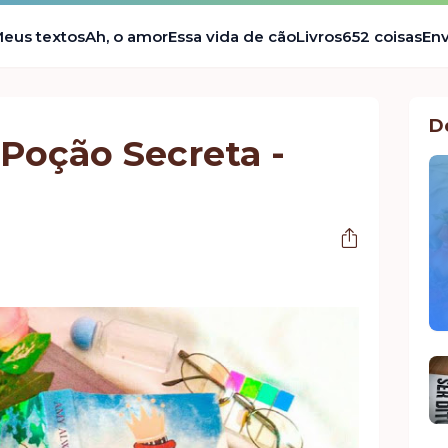
eus textos
Ah, o amor
Essa vida de cão
Livros
652 coisas
Env
D
Poção Secreta -