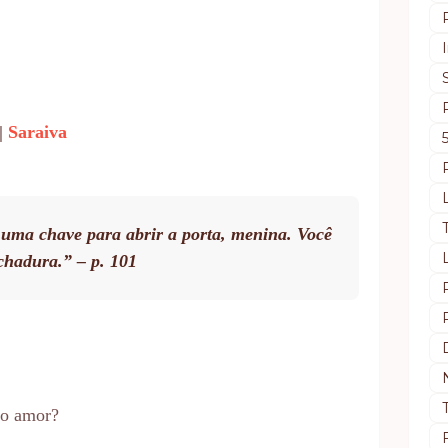
|
Saraiva
 uma chave para abrir a porta, menina. Você
chadura.” – p. 101
do amor?