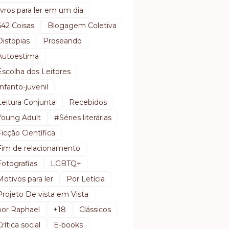
livros para ler em um dia
642 Coisas
Blogagem Coletiva
Distopias
Proseando
Autoestima
Escolha dos Leitores
Infanto-juvenil
Leitura Conjunta
Recebidos
Young Adult
#Séries literárias
Ficção Científica
Fim de relacionamento
Fotografias
LGBTQ+
Motivos para ler
Por Letícia
Projeto De vista em Vista
por Raphael
+18
Clássicos
Crítica social
E-books