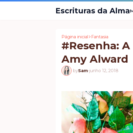
Escrituras da Alma
M
Página inicial
Fantasia
#Resenha: A 
Amy Alward
by
Sam
-
junho 12, 2018