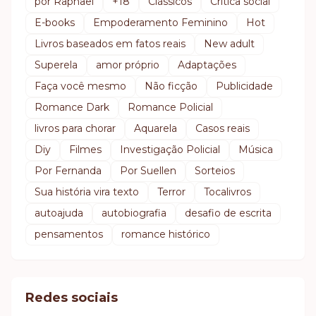
por Raphael
+18
Clássicos
Crítica social
E-books
Empoderamento Feminino
Hot
Livros baseados em fatos reais
New adult
Superela
amor próprio
Adaptações
Faça você mesmo
Não ficção
Publicidade
Romance Dark
Romance Policial
livros para chorar
Aquarela
Casos reais
Diy
Filmes
Investigação Policial
Música
Por Fernanda
Por Suellen
Sorteios
Sua história vira texto
Terror
Tocalivros
autoajuda
autobiografia
desafio de escrita
pensamentos
romance histórico
Redes sociais