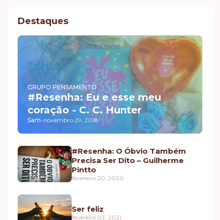
Destaques
GRUPO PENSAMENTO
#Resenha: Eu e esse meu
coração - C. C. Hunter
Sam
-
novembro 29, 2018
#Resenha: O Óbvio Também
Precisa Ser Dito – Guilherme
Pintto
fevereiro 20, 2020
Ser feliz
fevereiro 03, 2021