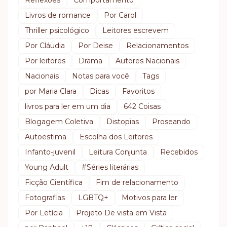
Reflexões
Comportamento
Livros de romance
Por Carol
Thriller psicológico
Leitores escrevem
Por Cláudia
Por Deise
Relacionamentos
Por leitores
Drama
Autores Nacionais
Nacionais
Notas para você
Tags
por Maria Clara
Dicas
Favoritos
livros para ler em um dia
642 Coisas
Blogagem Coletiva
Distopias
Proseando
Autoestima
Escolha dos Leitores
Infanto-juvenil
Leitura Conjunta
Recebidos
Young Adult
#Séries literárias
Ficção Científica
Fim de relacionamento
Fotografias
LGBTQ+
Motivos para ler
Por Letícia
Projeto De vista em Vista