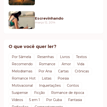
Escrevinhando
março 12, 2014
O que você quer ler?
Por Sâmela
Resenhas
Livros
Textos
Recomendo
Romance
Amor
Vida
Melodramas
Por Ana
Cartas
Crônicas
Romance Hot
Listas
Poesia
Motivacional
Inquietações
Contos
Suspense
Ficção
Romance de época
Vídeos
5 em 1
Por Guba
Fantasia