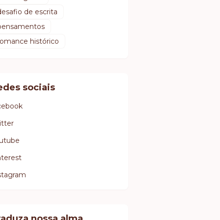
desafio de escrita
pensamentos
romance histórico
edes sociais
cebook
itter
utube
nterest
stagram
raduza nossa alma