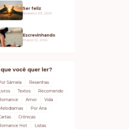
Ser feliz
fevereiro 03, 2021
Escrevinhando
março 12, 2014
 que você quer ler?
Por Sâmela
Resenhas
Livros
Textos
Recomendo
Romance
Amor
Vida
Melodramas
Por Ana
Cartas
Crônicas
Romance Hot
Listas