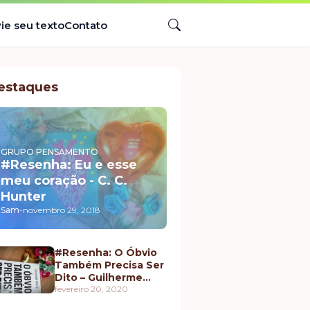
ie seu texto
Contato
estaques
GRUPO PENSAMENTO
#Resenha: Eu e esse
meu coração - C. C.
Hunter
Sam
-
novembro 29, 2018
#Resenha: O Óbvio
Também Precisa Ser
Dito – Guilherme
Pintto
fevereiro 20, 2020