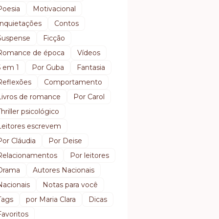
Poesia
Motivacional
Inquietações
Contos
Suspense
Ficção
Romance de época
Vídeos
5 em 1
Por Guba
Fantasia
Reflexões
Comportamento
Livros de romance
Por Carol
Thriller psicológico
Leitores escrevem
Por Cláudia
Por Deise
Relacionamentos
Por leitores
Drama
Autores Nacionais
Nacionais
Notas para você
Tags
por Maria Clara
Dicas
Favoritos