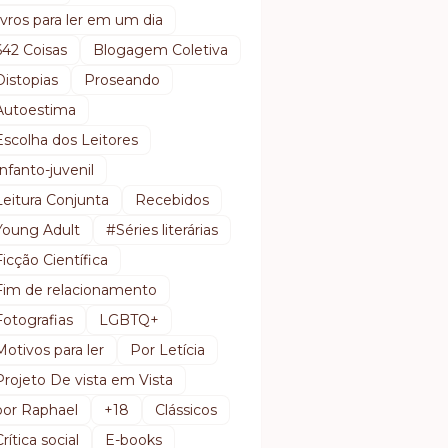
livros para ler em um dia
642 Coisas
Blogagem Coletiva
Distopias
Proseando
Autoestima
Escolha dos Leitores
Infanto-juvenil
Leitura Conjunta
Recebidos
Young Adult
#Séries literárias
Ficção Científica
Fim de relacionamento
Fotografias
LGBTQ+
Motivos para ler
Por Letícia
Projeto De vista em Vista
por Raphael
+18
Clássicos
Crítica social
E-books