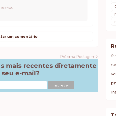
, 16:57:00
tar um comentário
R
fa
Próxima Postagem
ns mais recentes diretamente
tw
 seu e-mail?
yo
pi
In
T