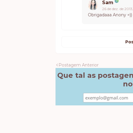
Sam
26 de dez. de 2013
Obrigadaaa Anony =))
Pos
Postagem Anterior
Que tal as postage
no