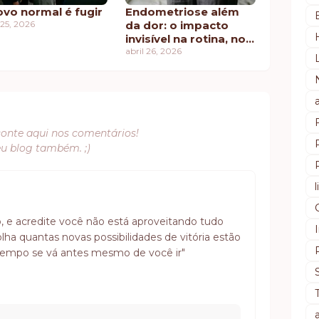
ovo normal é fugir
Endometriose além
25, 2026
da dor: o impacto
invisível na rotina, no
humor e na
abril 26, 2026
autoestima
conte aqui nos comentários!
eu blog também. ;)
 e acredite você não está aproveitando tudo
lha quantas novas possibilidades de vitória estão
o tempo se vá antes mesmo de você ir"