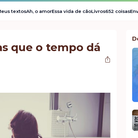
eus textos
Ah, o amor
Essa vida de cão
Livros
652 coisas
Env
D
tas que o tempo dá