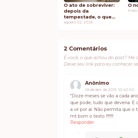
O ato de sobreviver:
O n
depois da
maio 
tempestade, o que
sobra?
agosto 02, 2026
2 Comentários
E você, o que achou do post? Me 
Deixe seu link para eu conhecer s
Anônimo
26 de dez. de 2013, 10:42:00
"Doze meses se vão a cada ano,
que pode, tudo que deveria. E o
a vir por aí. Não permita que 
mt bom o texto !!!!!!!!
Responder