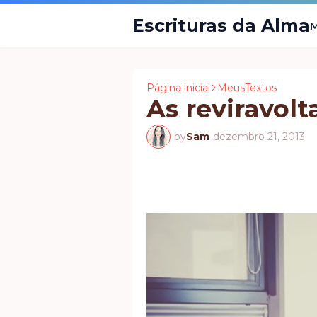
Escrituras da Alma
M
Página inicial
MeusTextos
As reviravol
by
Sam
-
dezembro 21, 2013