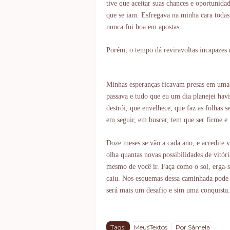
tive que aceitar suas chances e oportunida
que se iam. Esfregava na minha cara todas 
nunca fui boa em apostas.
Porém, o tempo dá reviravoltas incapazes 
Minhas esperanças ficavam presas em uma 
passava e tudo que eu um dia planejei hav
destrói, que envelhece, que faz as folhas 
em seguir, em buscar, tem que ser firme e
Doze meses se vão a cada ano, e acredite 
olha quantas novas possibilidades de vitór
mesmo de você ir. Faça como o sol, erga-
caiu. Nos esquemas dessa caminhada pode 
será mais um desafio e sim uma conquista.
Tags:
MeusTextos
Por Sâmela