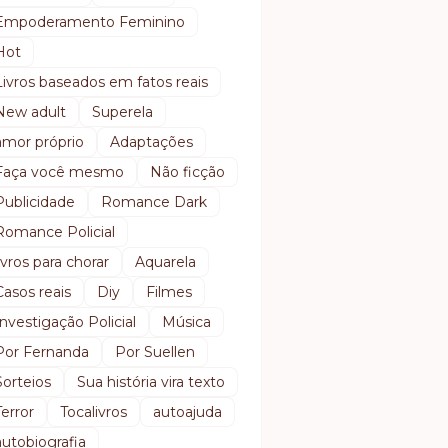
Empoderamento Feminino
Hot
Livros baseados em fatos reais
New adult
Superela
amor próprio
Adaptações
Faça você mesmo
Não ficção
Publicidade
Romance Dark
Romance Policial
livros para chorar
Aquarela
Casos reais
Diy
Filmes
Investigação Policial
Música
Por Fernanda
Por Suellen
Sorteios
Sua história vira texto
Terror
Tocalivros
autoajuda
autobiografia