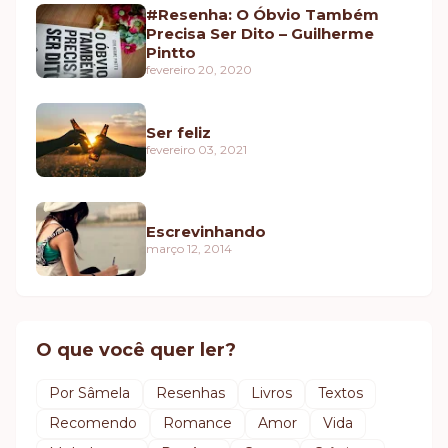
#Resenha: O Óbvio Também
Precisa Ser Dito – Guilherme
Pintto
fevereiro 20, 2020
Ser feliz
fevereiro 03, 2021
Escrevinhando
março 12, 2014
O que você quer ler?
Por Sâmela
Resenhas
Livros
Textos
Recomendo
Romance
Amor
Vida