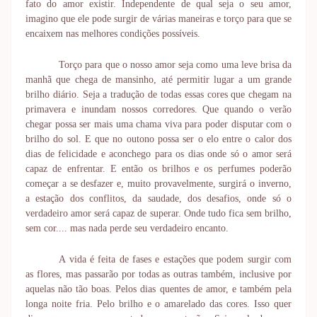
fato do amor existir. Independente de qual seja o seu amor,
imagino que ele pode surgir de várias maneiras e torço para que se
encaixem nas melhores condições possíveis.
Torço para que o nosso amor seja como uma leve brisa da
manhã que chega de mansinho, até permitir lugar a um grande
brilho diário. Seja a tradução de todas essas cores que chegam na
primavera e inundam nossos corredores. Que quando o verão
chegar possa ser mais uma chama viva para poder disputar com o
brilho do sol. E que no outono possa ser o elo entre o calor dos
dias de felicidade e aconchego para os dias onde só o amor será
capaz de enfrentar. E então os brilhos e os perfumes poderão
começar a se desfazer e, muito provavelmente, surgirá o inverno,
a estação dos conflitos, da saudade, dos desafios, onde só o
verdadeiro amor será capaz de superar. Onde tudo fica sem brilho,
sem cor.... mas nada perde seu verdadeiro encanto.
A vida é feita de fases e estações que podem surgir com
as flores, mas passarão por todas as outras também, inclusive por
aquelas não tão boas. Pelos dias quentes de amor, e também pela
longa noite fria. Pelo brilho e o amarelado das cores. Isso quer