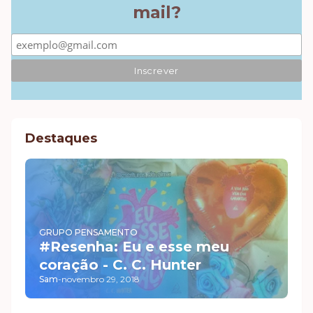
mail?
Destaques
GRUPO PENSAMENTO
#Resenha: Eu e esse meu
coração - C. C. Hunter
Sam
-
novembro 29, 2018