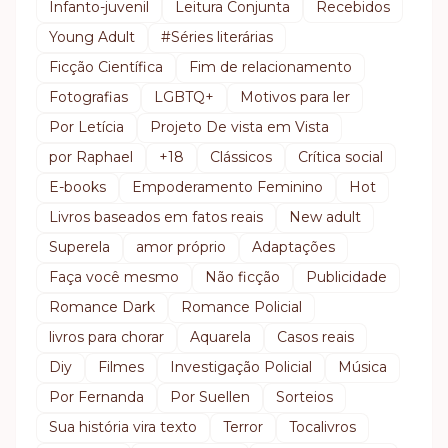
Infanto-juvenil
Leitura Conjunta
Recebidos
Young Adult
#Séries literárias
Ficção Científica
Fim de relacionamento
Fotografias
LGBTQ+
Motivos para ler
Por Letícia
Projeto De vista em Vista
por Raphael
+18
Clássicos
Crítica social
E-books
Empoderamento Feminino
Hot
Livros baseados em fatos reais
New adult
Superela
amor próprio
Adaptações
Faça você mesmo
Não ficção
Publicidade
Romance Dark
Romance Policial
livros para chorar
Aquarela
Casos reais
Diy
Filmes
Investigação Policial
Música
Por Fernanda
Por Suellen
Sorteios
Sua história vira texto
Terror
Tocalivros