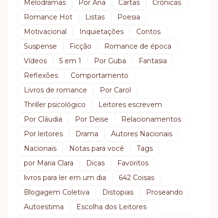
Melodramas
Por Ana
Cartas
Crônicas
Romance Hot
Listas
Poesia
Motivacional
Inquietações
Contos
Suspense
Ficção
Romance de época
Vídeos
5 em 1
Por Guba
Fantasia
Reflexões
Comportamento
Livros de romance
Por Carol
Thriller psicológico
Leitores escrevem
Por Cláudia
Por Deise
Relacionamentos
Por leitores
Drama
Autores Nacionais
Nacionais
Notas para você
Tags
por Maria Clara
Dicas
Favoritos
livros para ler em um dia
642 Coisas
Blogagem Coletiva
Distopias
Proseando
Autoestima
Escolha dos Leitores