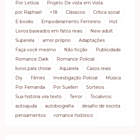
Por Letícia
Projeto De vista em Vista
por Raphael
+18
Clássicos
Crítica social
E-books
Empoderamento Feminino
Hot
Livros baseados em fatos reais
New adult
Superela
amor próprio
Adaptações
Faça você mesmo
Não ficção
Publicidade
Romance Dark
Romance Policial
livros para chorar
Aquarela
Casos reais
Diy
Filmes
Investigação Policial
Música
Por Fernanda
Por Suellen
Sorteios
Sua história vira texto
Terror
Tocalivros
autoajuda
autobiografia
desafio de escrita
pensamentos
romance histórico