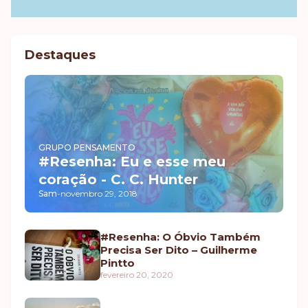
Destaques
GRUPO PENSAMENTO
#Resenha: Eu e esse meu
coração - C. C. Hunter
Sam
-
novembro 29, 2018
#Resenha: O Óbvio Também
Precisa Ser Dito – Guilherme
Pintto
fevereiro 20, 2020