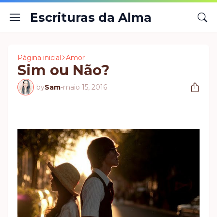
Escrituras da Alma
Página inicial
Amor
Sim ou Não?
by
Sam
-
maio 15, 2016