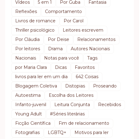
Vídeos
5 em 1
Por Guba
Fantasia
Reflexões
Comportamento
Livros de romance
Por Carol
Thriller psicológico
Leitores escrevem
Por Cláudia
Por Deise
Relacionamentos
Por leitores
Drama
Autores Nacionais
Nacionais
Notas para você
Tags
por Maria Clara
Dicas
Favoritos
livros para ler em um dia
642 Coisas
Blogagem Coletiva
Distopias
Proseando
Autoestima
Escolha dos Leitores
Infanto-juvenil
Leitura Conjunta
Recebidos
Young Adult
#Séries literárias
Ficção Científica
Fim de relacionamento
Fotografias
LGBTQ+
Motivos para ler