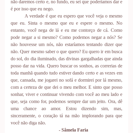
não daremos certo e, no fundo, eu sei que poderíamos dar e
é por isso que eu nego.
A verdade é que eu espero que você veja o mesmo
que eu. Sinta o mesmo que eu e espere o mesmo. No
entanto, você nega de lá e eu me contorço de cá. Como
pode negar a si mesmo? Como podemos negar a nós? Se
não houvesse um nós, não estaríamos tentando dizer que
não. Quer mesmo saber o que quero? Eu quero ir em busca
do sol, do dia iluminado, das divinas gargalhadas que ainda
posso dar na vida. Quero buscar os sonhos, as correrias de
toda manhã quando tudo estiver dando certo e as vezes em
que, cansada, me jogarei no sofá e dormirei por lá mesmo,
com a certeza de que dei o meu melhor. E sinto que posso
sonhar, viver e continuar vivendo com você ao meu lado e
que, seja como for, podemos sempre dar um jeito. Ora, dê
uma chance ao amor. Estou dizendo sim, mas,
sinceramente, o coração tá na mão implorando para que
você não diga não.
- Sâmela Faria