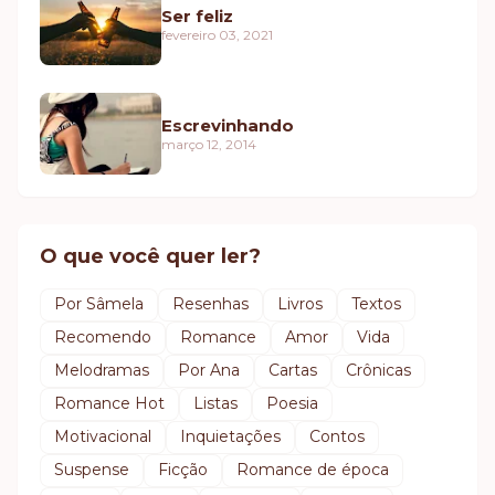
Ser feliz
fevereiro 03, 2021
Escrevinhando
março 12, 2014
O que você quer ler?
Por Sâmela
Resenhas
Livros
Textos
Recomendo
Romance
Amor
Vida
Melodramas
Por Ana
Cartas
Crônicas
Romance Hot
Listas
Poesia
Motivacional
Inquietações
Contos
Suspense
Ficção
Romance de época