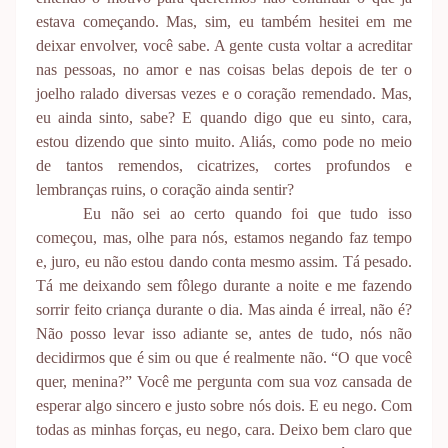
estava começando. Mas, sim, eu também hesitei em me
deixar envolver, você sabe. A gente custa voltar a acreditar
nas pessoas, no amor e nas coisas belas depois de ter o
joelho ralado diversas vezes e o coração remendado. Mas,
eu ainda sinto, sabe? E quando digo que eu sinto, cara,
estou dizendo que sinto muito. Aliás, como pode no meio
de tantos remendos, cicatrizes, cortes profundos e
lembranças ruins, o coração ainda sentir?
Eu não sei ao certo quando foi que tudo isso
começou, mas, olhe para nós, estamos negando faz tempo
e, juro, eu não estou dando conta mesmo assim. Tá pesado.
Tá me deixando sem fôlego durante a noite e me fazendo
sorrir feito criança durante o dia. Mas ainda é irreal, não é?
Não posso levar isso adiante se, antes de tudo, nós não
decidirmos que é sim ou que é realmente não. “O que você
quer, menina?” Você me pergunta com sua voz cansada de
esperar algo sincero e justo sobre nós dois. E eu nego. Com
todas as minhas forças, eu nego, cara. Deixo bem claro que