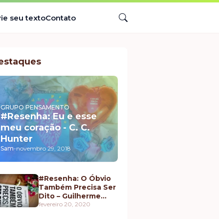
ie seu texto
Contato
estaques
GRUPO PENSAMENTO
#Resenha: Eu e esse
meu coração - C. C.
Hunter
Sam
-
novembro 29, 2018
#Resenha: O Óbvio
Também Precisa Ser
Dito – Guilherme
Pintto
fevereiro 20, 2020