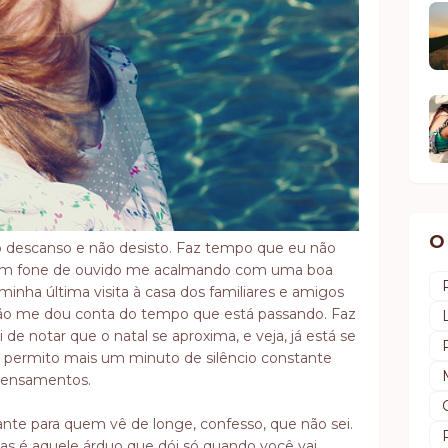
O
o descanso e não desisto. Faz tempo que eu não
um fone de ouvido me acalmando com uma boa
inha última visita à casa dos familiares e amigos
não me dou conta do tempo que está passando. Faz
 notar que o natal se aproxima, e veja, já está se
ermito mais um minuto de silêncio constante
 pensamentos.
nte para quem vê de longe, confesso, que não sei.
as é aquele árduo que dói só quando você vai