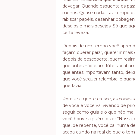
devagar. Quando esquenta os pass
menos. Quase nada. Faz tempo que
rabiscar papéis, desenhar bobagens
desejos e mais desejos. Só que ag
certa leveza.
Depois de um tempo você aprend
façam querer parar, querer ir mais 
depois da descoberta, quem realme
que antes não eram fúteis acabam 
que antes importavam tanto, dei
que você sequer relembra; e quan
que fazia.
Porque a gente cresce, as coisa
de você e você vai vivendo de pri
seguir como guia e o que não mai
você houve alguém dizer “Nossa, c
que, de repente, você cai numa de
acaba caindo na real de que o tem