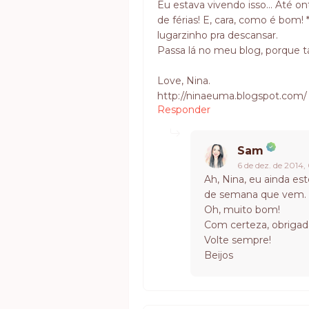
Eu estava vivendo isso... Até o
de férias! E, cara, como é bom!
lugarzinho pra descansar.
Passa lá no meu blog, porque t
Love, Nina.
http://ninaeuma.blogspot.com/
Responder
Sam
6 de dez. de 2014
Ah, Nina, eu ainda est
de semana que vem. 
Oh, muito bom!
Com certeza, obrigada
Volte sempre!
Beijos