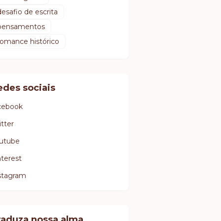
desafio de escrita
pensamentos
romance histórico
edes sociais
cebook
itter
utube
nterest
stagram
raduza nossa alma