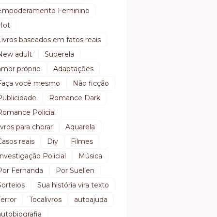
Empoderamento Feminino
Hot
Livros baseados em fatos reais
New adult
Superela
amor próprio
Adaptações
Faça você mesmo
Não ficção
Publicidade
Romance Dark
Romance Policial
livros para chorar
Aquarela
Casos reais
Diy
Filmes
Investigação Policial
Música
Por Fernanda
Por Suellen
Sorteios
Sua história vira texto
Terror
Tocalivros
autoajuda
autobiografia