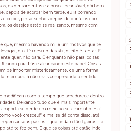
os, os pensamentos e a busca incansável, dói bem
, depois de acordar bem tarde, eu ia correndo
 e colorir, pintar sonhos depois de borrá-los com
ora, os desejos estão se realizando, mesmo com
e que, mesmo havendo mil e um motivos que te
devagar, ou até mesmo desistir, o jeito é tentar. E
nte quer, não para. E enquanto não para, coisas
ficando para trás e alcançando este papel. Coisas
xam de importar misteriosamente, de uma forma
do relembra, já não mais compreende o sentido
s se modificam com o tempo que amadurece dentro
oridades. Deixando tudo que é mais importante
s importa se perde em meio ao seu caminho. E aí
omo você cresceu!” e mal se dá conta disso, até
 repensar seus passos – que andam tão ligeiros – e
po até te fez bem. E que as coisas até estão indo