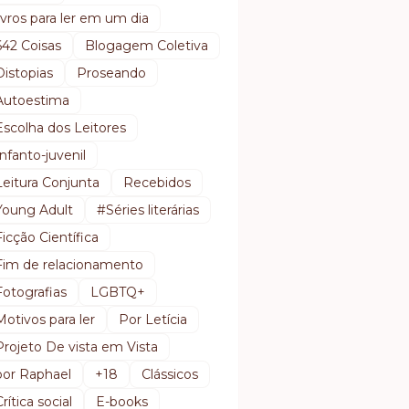
livros para ler em um dia
642 Coisas
Blogagem Coletiva
Distopias
Proseando
Autoestima
Escolha dos Leitores
Infanto-juvenil
Leitura Conjunta
Recebidos
Young Adult
#Séries literárias
Ficção Científica
Fim de relacionamento
Fotografias
LGBTQ+
Motivos para ler
Por Letícia
Projeto De vista em Vista
por Raphael
+18
Clássicos
Crítica social
E-books