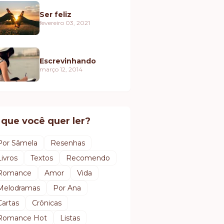
Ser feliz
fevereiro 03, 2021
Escrevinhando
março 12, 2014
 que você quer ler?
Por Sâmela
Resenhas
Livros
Textos
Recomendo
Romance
Amor
Vida
Melodramas
Por Ana
Cartas
Crônicas
Romance Hot
Listas