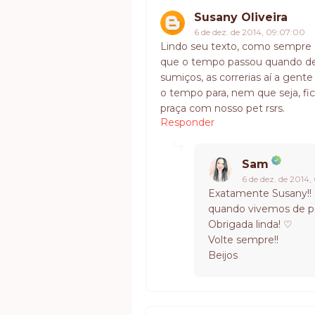
Susany Oliveira
6 de dez. de 2014, 09:07:00
Lindo seu texto, como sempre ;
que o tempo passou quando des
sumiços, as correrias aí a gent
o tempo para, nem que seja, fi
praça com nosso pet rsrs.
Responder
Sam
6 de dez. de 2014,
Exatamente Susany!! 
quando vivemos de pr
Obrigada linda! ♡
Volte sempre!!
Beijos