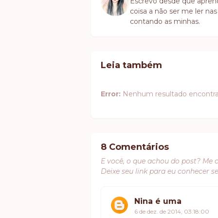
Escrevo desde que aprendi 
coisa a não ser me ler nas
contando as minhas.
Leia também
Error:
Nenhum resultado encontr
8 Comentários
E você, o que achou do post? Me 
Deixe seu link para eu conhecer s
Nina é uma
6 de dez. de 2014, 03:18:00