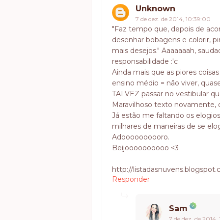
Unknown
7 de dez. de 2014, 10:39:00
"Faz tempo que, depois de acord
desenhar bobagens e colorir, p
mais desejos." Aaaaaaah, sauda
responsabilidade :'c
Ainda mais que as piores cois
ensino médio = não viver, quase
TALVEZ passar no vestibular que
Maravilhoso texto novamente, 
Já estão me faltando os elogio
milhares de maneiras de se el
Adoooooooooro.
Beijoooooooooo <3
http://listadasnuvens.blogspot
Responder
Sam
7 de dez. de 2014,