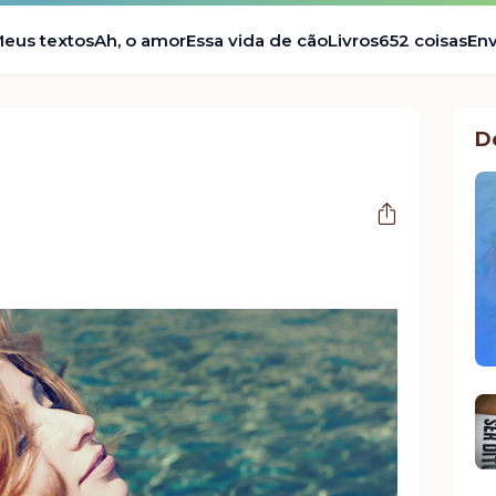
eus textos
Ah, o amor
Essa vida de cão
Livros
652 coisas
Env
D