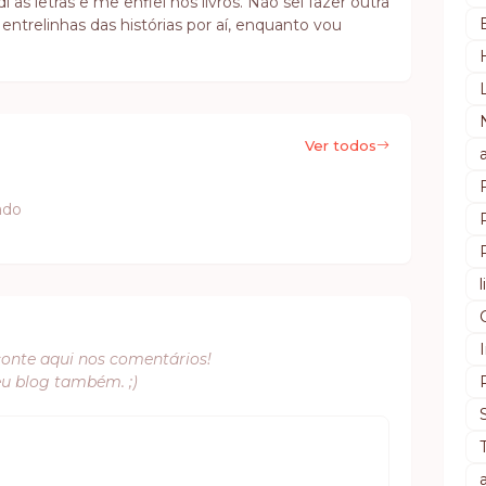
as letras e me enfiei nos livros. Não sei fazer outra
 entrelinhas das histórias por aí, enquanto vou
Ver todos
ado
conte aqui nos comentários!
eu blog também. ;)