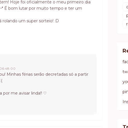
ntem! Hoje foi oficialmente o meu primeiro dia
 *-* É bom lutar por muito tempo e ter um
á rolando um super sorteio! :D
R
fa
, 06:48:00
tw
ou! Minhas férias serão decretadas só a partir
:(
yo
pi
 por me avisar linda!! ♡
In
T