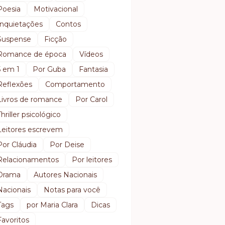
Poesia
Motivacional
Inquietações
Contos
Suspense
Ficção
Romance de época
Vídeos
5 em 1
Por Guba
Fantasia
Reflexões
Comportamento
Livros de romance
Por Carol
Thriller psicológico
Leitores escrevem
Por Cláudia
Por Deise
Relacionamentos
Por leitores
Drama
Autores Nacionais
Nacionais
Notas para você
Tags
por Maria Clara
Dicas
Favoritos