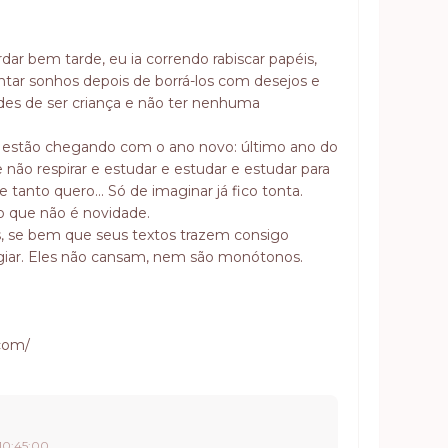
ar bem tarde, eu ia correndo rabiscar papéis,
intar sonhos depois de borrá-los com desejos e
des de ser criança e não ter nenhuma
as estão chegando com o ano novo: último ano do
 não respirar e estudar e estudar e estudar para
 tanto quero... Só de imaginar já fico tonta.
o que não é novidade.
s, se bem que seus textos trazem consigo
ogiar. Eles não cansam, nem são monótonos.
.com/
 10:45:00